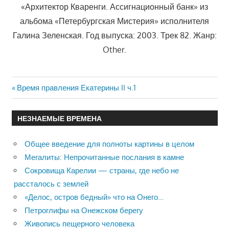
«Архитектор Кваренги. Ассигнационный банк» из
альбома «Петербургская Мистерия» исполнителя
Галина Зеленская. Год выпуска: 2003. Трек 82. Жанр:
Other.
Previous
Время правления Екатерины II ч.1
Навигация
Post:
по
НЕЗНАЕМЫЕ ВРЕМЕНА
записям
Общее введение для полноты картины в целом
Мегалиты: Непрочитанные послания в камне
Сокровища Карелии — страны, где небо не
рассталось с землей
«Делос, остров бедный» что на Онего…
Петроглифы на Онежском берегу
Живопись пещерного человека