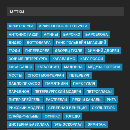
МЕТКИ
АРХИТЕКТУРА
АРХИТЕКТУРА ПЕТЕРБУРГА
АНТОНИО ГАУДИ
АФИНЫ
БАРОККО
БАРСЕЛОНА
ВИДЕО
ВОТТОВААРА
ГАНС ГОЛЬБЕЙН МЛАДШИЙ
ГАУДИ
ГИПЕРБОРЕЯ
ДВОРЕЦ ГУЭЛЯ
ЗИМНИЙ ДВОРЕЦ
ЗОДЧИЕ ПЕТЕРБУРГА
КАРАВАДЖО
КАРЛ РОССИ
КАСА БАЛЬО
КАТАЛОНИЯ
МАДОННА
МЕДУЗА ГОРГОНА
МОСТЫ
ОГЮСТ МОНФЕРРАН
ПЕТЕРБУРГ
ПАБЛО ПИКАССО
ПАМЯТНИКИ
ПАРК ГУЭЛЯ
ПАРФЕНОН
ПЕТЕРБУРГСКИЙ МОДЕРН
ПЕТРОГЛИФЫ
ПИТЕР БРЕЙГЕЛЬ
РАСТРЕЛЛИ
РЕКИ И КАНАЛЫ
РИГА
РИЖСКИЙ МОДЕРН
СЕВЕРНАЯ ВЕНЕЦИЯ
СКУЛЬПТУРА
СЛАЙД-ФИЛЬМЫ
СФИНКС
ТОЛЕДО
ЦИСТЕРНА БАЗИЛИКА
ЭЛЬ ЭСКОРИАЛ
ЭРМИТАЖ