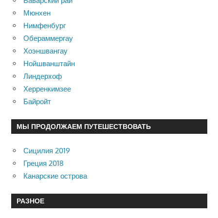
Баварский рай
Мюнхен
Нимфенбург
Обераммергау
Хоэншвангау
Нойшванштайн
Линдерхоф
Херренкимзее
Байройт
МЫ ПРОДОЛЖАЕМ ПУТЕШЕСТВОВАТЬ
Сицилия 2019
Греция 2018
Канарские острова
РАЗНОЕ