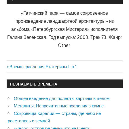
«Гатчинский парк — самое сокровенное
произведение ландшафтной архитектуры» из
альбома «Петербургская Мистерия» исполнителя
Галина Зеленская. Год выпуска: 2003. Трек 73. Жанр:
Other.
Previous
Время правления Екатерины II ч.1
Навигация
Post:
по
НЕЗНАЕМЫЕ ВРЕМЕНА
записям
Общее введение для полноты картины в целом
Мегалиты: Непрочитанные послания в камне
Сокровища Карелии — страны, где небо не
рассталось с землей
«Делос, остров бедный» что на Онего…