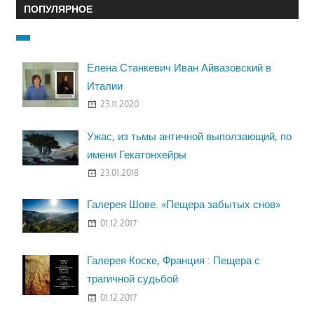
ПОПУЛЯРНОЕ
Елена Станкевич Иван Айвазовский в
Италии
23.11.2020
Ужас, из тьмы античной выползающий, по
имени Гекатонхейры
23.01.2018
Галерея Шове. «Пещера забытых снов»
01.12.2017
Галерея Коске, Франция : Пещера с
трагичной судьбой
01.12.2017