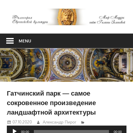
Skip
М
to
content
М
Философия
Европейской
MENU
культуры
Гатчинский парк — самое
сокровенное произведение
ландшафтной архитектуры
07.10.2020
Александр Пирог
Аудиоплеер
00:00
00:00