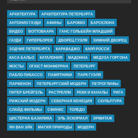
АРХИТЕКТУРА
АРХИТЕКТУРА ПЕТЕРБУРГА
АНТОНИО ГАУДИ
АФИНЫ
БАРОККО
БАРСЕЛОНА
ВИДЕО
ВОТТОВААРА
ГАНС ГОЛЬБЕЙН МЛАДШИЙ
ГАУДИ
ГИПЕРБОРЕЯ
ДВОРЕЦ ГУЭЛЯ
ЗИМНИЙ ДВОРЕЦ
ЗОДЧИЕ ПЕТЕРБУРГА
КАРАВАДЖО
КАРЛ РОССИ
КАСА БАЛЬО
КАТАЛОНИЯ
МАДОННА
МЕДУЗА ГОРГОНА
МОСТЫ
ОГЮСТ МОНФЕРРАН
ПЕТЕРБУРГ
ПАБЛО ПИКАССО
ПАМЯТНИКИ
ПАРК ГУЭЛЯ
ПАРФЕНОН
ПЕТЕРБУРГСКИЙ МОДЕРН
ПЕТРОГЛИФЫ
ПИТЕР БРЕЙГЕЛЬ
РАСТРЕЛЛИ
РЕКИ И КАНАЛЫ
РИГА
РИЖСКИЙ МОДЕРН
СЕВЕРНАЯ ВЕНЕЦИЯ
СКУЛЬПТУРА
СЛАЙД-ФИЛЬМЫ
СФИНКС
ТОЛЕДО
ЦИСТЕРНА БАЗИЛИКА
ЭЛЬ ЭСКОРИАЛ
ЭРМИТАЖ
ЯН ВАН ЭЙК
МАГИЯ ПРИРОДЫ
МОДЕРН