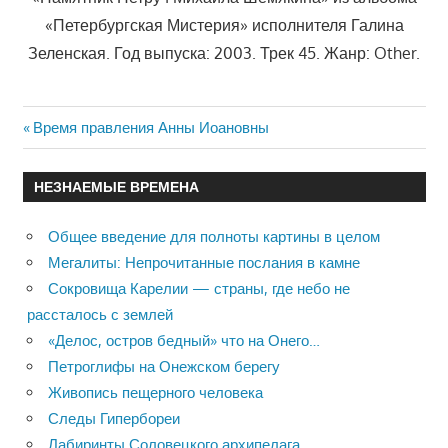
«Петербургская Мистерия» исполнителя Галина
Зеленская. Год выпуска: 2003. Трек 45. Жанр: Other.
Previous
Время правления Анны Иоановны
Навигация
Post:
по
НЕЗНАЕМЫЕ ВРЕМЕНА
записям
Общее введение для полноты картины в целом
Мегалиты: Непрочитанные послания в камне
Сокровища Карелии — страны, где небо не
рассталось с землей
«Делос, остров бедный» что на Онего…
Петроглифы на Онежском берегу
Живопись пещерного человека
Следы Гипербореи
Лабиринты Соловецкого архипелага