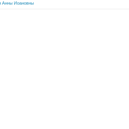
я Анны Иоановны
ия