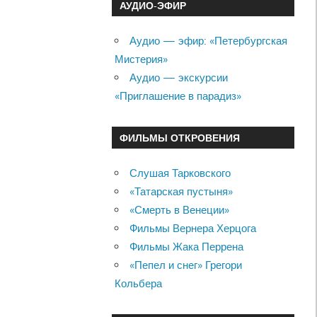
АУДИО-ЭФИР
Аудио — эфир: «Петербургская
Мистерия»
Аудио — экскурсии
«Приглашение в парадиз»
ФИЛЬМЫ ОТКРОВЕНИЯ
Слушая Тарковского
«Татарская пустыня»
«Смерть в Венеции»
Фильмы Вернера Херцога
Фильмы Жака Перрена
«Пепел и снег» Грегори
Кольбера