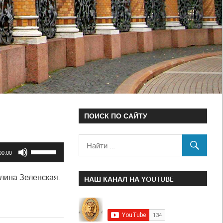
ПОИСК ПО САЙТУ
Используйте
00:00
клавиши
лина Зеленская.
вверх/
НАШ КАНАЛ НА YOUTUBE
вниз,
чтобы
увеличить