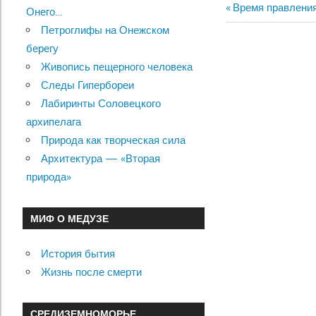
Previous
Время правлени
Онего…
Навигац
Post:
Петроглифы на Онежском
по
берегу
Живопись пещерного человека
записям
Следы Гипербореи
Лабиринты Соловецкого
архипелага
Природа как творческая сила
Архитектура — «Вторая
природа»
МИФ О МЕДУЗЕ
История бытия
Жизнь после смерти
СРЕДИЗЕМНОМОРЬЕ