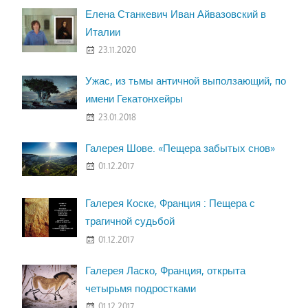
Елена Станкевич Иван Айвазовский в
Италии
23.11.2020
Ужас, из тьмы античной выползающий, по
имени Гекатонхейры
23.01.2018
Галерея Шове. «Пещера забытых снов»
01.12.2017
Галерея Коске, Франция : Пещера с
трагичной судьбой
01.12.2017
Галерея Ласко, Франция, открыта
четырьмя подростками
01.12.2017