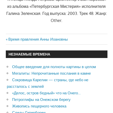
из альбома «Петербургская Мистерия» исполнителя
Галина Зеленская. Год выпуска: 2003. Трек 48. Жанр:
Other.
Previous
Время правления Анны Иоановны
Навигация
Post:
по
НЕЗНАЕМЫЕ ВРЕМЕНА
записям
Общее введение для полноты картины в целом
Мегалиты: Непрочитанные послания в камне
Сокровища Карелии — страны, где небо не
рассталось с землей
«Делос, остров бедный» что на Онего…
Петроглифы на Онежском берегу
Живопись пещерного человека
Следы Гипербореи