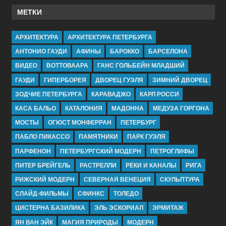
МЕТКИ
АРХИТЕКТУРА
АРХИТЕКТУРА ПЕТЕРБУРГА
АНТОНИО ГАУДИ
АФИНЫ
БАРОККО
БАРСЕЛОНА
ВИДЕО
ВОТТОВААРА
ГАНС ГОЛЬБЕЙН МЛАДШИЙ
ГАУДИ
ГИПЕРБОРЕЯ
ДВОРЕЦ ГУЭЛЯ
ЗИМНИЙ ДВОРЕЦ
ЗОДЧИЕ ПЕТЕРБУРГА
КАРАВАДЖО
КАРЛ РОССИ
КАСА БАЛЬО
КАТАЛОНИЯ
МАДОННА
МЕДУЗА ГОРГОНА
МОСТЫ
ОГЮСТ МОНФЕРРАН
ПЕТЕРБУРГ
ПАБЛО ПИКАССО
ПАМЯТНИКИ
ПАРК ГУЭЛЯ
ПАРФЕНОН
ПЕТЕРБУРГСКИЙ МОДЕРН
ПЕТРОГЛИФЫ
ПИТЕР БРЕЙГЕЛЬ
РАСТРЕЛЛИ
РЕКИ И КАНАЛЫ
РИГА
РИЖСКИЙ МОДЕРН
СЕВЕРНАЯ ВЕНЕЦИЯ
СКУЛЬПТУРА
СЛАЙД-ФИЛЬМЫ
СФИНКС
ТОЛЕДО
ЦИСТЕРНА БАЗИЛИКА
ЭЛЬ ЭСКОРИАЛ
ЭРМИТАЖ
ЯН ВАН ЭЙК
МАГИЯ ПРИРОДЫ
МОДЕРН