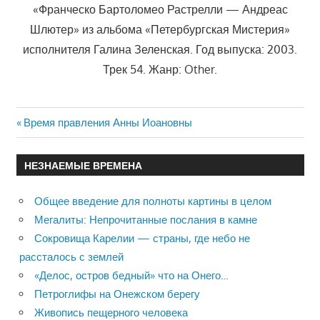
«Франческо Бартоломео Растрелли — Андреас
Шлютер» из альбома «Петербургская Мистерия»
исполнителя Галина Зеленская. Год выпуска: 2003.
Трек 54. Жанр: Other.
Previous
Время правления Анны Иоановны
Навигация
Post:
по
НЕЗНАЕМЫЕ ВРЕМЕНА
записям
Общее введение для полноты картины в целом
Мегалиты: Непрочитанные послания в камне
Сокровища Карелии — страны, где небо не
рассталось с землей
«Делос, остров бедный» что на Онего…
Петроглифы на Онежском берегу
Живопись пещерного человека