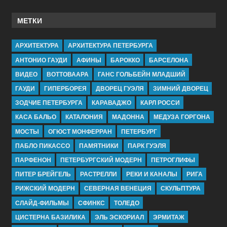
МЕТКИ
АРХИТЕКТУРА
АРХИТЕКТУРА ПЕТЕРБУРГА
АНТОНИО ГАУДИ
АФИНЫ
БАРОККО
БАРСЕЛОНА
ВИДЕО
ВОТТОВААРА
ГАНС ГОЛЬБЕЙН МЛАДШИЙ
ГАУДИ
ГИПЕРБОРЕЯ
ДВОРЕЦ ГУЭЛЯ
ЗИМНИЙ ДВОРЕЦ
ЗОДЧИЕ ПЕТЕРБУРГА
КАРАВАДЖО
КАРЛ РОССИ
КАСА БАЛЬО
КАТАЛОНИЯ
МАДОННА
МЕДУЗА ГОРГОНА
МОСТЫ
ОГЮСТ МОНФЕРРАН
ПЕТЕРБУРГ
ПАБЛО ПИКАССО
ПАМЯТНИКИ
ПАРК ГУЭЛЯ
ПАРФЕНОН
ПЕТЕРБУРГСКИЙ МОДЕРН
ПЕТРОГЛИФЫ
ПИТЕР БРЕЙГЕЛЬ
РАСТРЕЛЛИ
РЕКИ И КАНАЛЫ
РИГА
РИЖСКИЙ МОДЕРН
СЕВЕРНАЯ ВЕНЕЦИЯ
СКУЛЬПТУРА
СЛАЙД-ФИЛЬМЫ
СФИНКС
ТОЛЕДО
ЦИСТЕРНА БАЗИЛИКА
ЭЛЬ ЭСКОРИАЛ
ЭРМИТАЖ