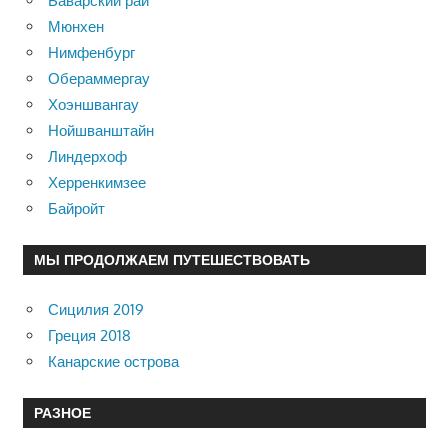
Баварский рай
Мюнхен
Нимфенбург
Обераммергау
Хоэншвангау
Нойшванштайн
Линдерхоф
Херренкимзее
Байройт
МЫ ПРОДОЛЖАЕМ ПУТЕШЕСТВОВАТЬ
Сицилия 2019
Греция 2018
Канарские острова
РАЗНОЕ