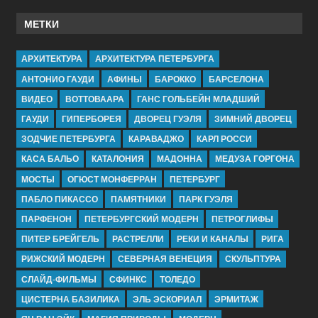
МЕТКИ
АРХИТЕКТУРА
АРХИТЕКТУРА ПЕТЕРБУРГА
АНТОНИО ГАУДИ
АФИНЫ
БАРОККО
БАРСЕЛОНА
ВИДЕО
ВОТТОВААРА
ГАНС ГОЛЬБЕЙН МЛАДШИЙ
ГАУДИ
ГИПЕРБОРЕЯ
ДВОРЕЦ ГУЭЛЯ
ЗИМНИЙ ДВОРЕЦ
ЗОДЧИЕ ПЕТЕРБУРГА
КАРАВАДЖО
КАРЛ РОССИ
КАСА БАЛЬО
КАТАЛОНИЯ
МАДОННА
МЕДУЗА ГОРГОНА
МОСТЫ
ОГЮСТ МОНФЕРРАН
ПЕТЕРБУРГ
ПАБЛО ПИКАССО
ПАМЯТНИКИ
ПАРК ГУЭЛЯ
ПАРФЕНОН
ПЕТЕРБУРГСКИЙ МОДЕРН
ПЕТРОГЛИФЫ
ПИТЕР БРЕЙГЕЛЬ
РАСТРЕЛЛИ
РЕКИ И КАНАЛЫ
РИГА
РИЖСКИЙ МОДЕРН
СЕВЕРНАЯ ВЕНЕЦИЯ
СКУЛЬПТУРА
СЛАЙД-ФИЛЬМЫ
СФИНКС
ТОЛЕДО
ЦИСТЕРНА БАЗИЛИКА
ЭЛЬ ЭСКОРИАЛ
ЭРМИТАЖ