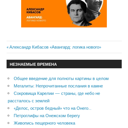
Previous
Александр Кибасов «Авангард: логика нового»
Навигация
Post:
по
НЕЗНАЕМЫЕ ВРЕМЕНА
записям
Общее введение для полноты картины в целом
Мегалиты: Непрочитанные послания в камне
Сокровища Карелии — страны, где небо не
рассталось с землей
«Делос, остров бедный» что на Онего…
Петроглифы на Онежском берегу
Живопись пещерного человека