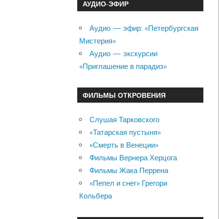
АУДИО-ЭФИР
Аудио — эфир: «Петербургская
Мистерия»
Аудио — экскурсии
«Приглашение в парадиз»
ФИЛЬМЫ ОТКРОВЕНИЯ
Слушая Тарковского
«Татарская пустыня»
«Смерть в Венеции»
Фильмы Вернера Херцога
Фильмы Жака Перрена
«Пепел и снег» Грегори
Кольбера