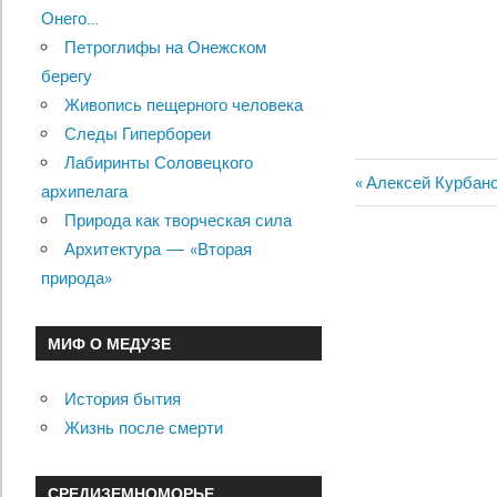
Онего…
Петроглифы на Онежском
берегу
Живопись пещерного человека
Следы Гипербореи
Лабиринты Соловецкого
Previous
Алексей Курбано
архипелага
Навигац
Post:
Природа как творческая сила
по
Архитектура — «Вторая
природа»
записям
МИФ О МЕДУЗЕ
История бытия
Жизнь после смерти
СРЕДИЗЕМНОМОРЬЕ