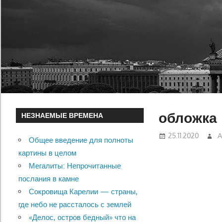
обложка
НЕЗНАЕМЫЕ ВРЕМЕНА
25.11.2020
А
Общее введение для полноты
картины в целом
Мегалиты: Непрочитанные
послания в камне
Сокровища Карелии — страны,
где небо не рассталось с землей
«Делос, остров бедный» что на