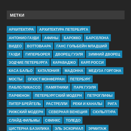
МЕТКИ
АРХИТЕКТУРА
АРХИТЕКТУРА ПЕТЕРБУРГА
АНТОНИО ГАУДИ
АФИНЫ
БАРОККО
БАРСЕЛОНА
ВИДЕО
ВОТТОВААРА
ГАНС ГОЛЬБЕЙН МЛАДШИЙ
ГАУДИ
ГИПЕРБОРЕЯ
ДВОРЕЦ ГУЭЛЯ
ЗИМНИЙ ДВОРЕЦ
ЗОДЧИЕ ПЕТЕРБУРГА
КАРАВАДЖО
КАРЛ РОССИ
КАСА БАЛЬО
КАТАЛОНИЯ
МАДОННА
МЕДУЗА ГОРГОНА
МОСТЫ
ОГЮСТ МОНФЕРРАН
ПЕТЕРБУРГ
ПАБЛО ПИКАССО
ПАМЯТНИКИ
ПАРК ГУЭЛЯ
ПАРФЕНОН
ПЕТЕРБУРГСКИЙ МОДЕРН
ПЕТРОГЛИФЫ
ПИТЕР БРЕЙГЕЛЬ
РАСТРЕЛЛИ
РЕКИ И КАНАЛЫ
РИГА
РИЖСКИЙ МОДЕРН
СЕВЕРНАЯ ВЕНЕЦИЯ
СКУЛЬПТУРА
СЛАЙД-ФИЛЬМЫ
СФИНКС
ТОЛЕДО
ЦИСТЕРНА БАЗИЛИКА
ЭЛЬ ЭСКОРИАЛ
ЭРМИТАЖ