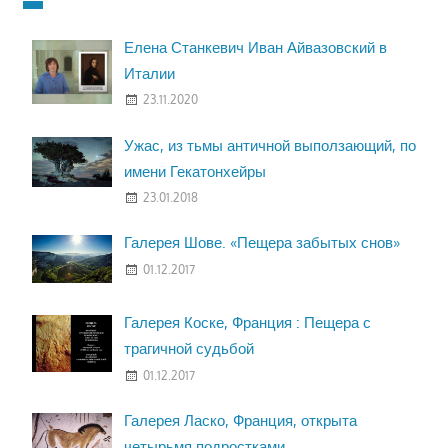
Елена Станкевич Иван Айвазовский в
Италии
23.11.2020
Ужас, из тьмы античной выползающий, по
имени Гекатонхейры
23.01.2018
Галерея Шове. «Пещера забытых снов»
01.12.2017
Галерея Коске, Франция : Пещера с
трагичной судьбой
01.12.2017
Галерея Ласко, Франция, открыта
четырьмя подростками