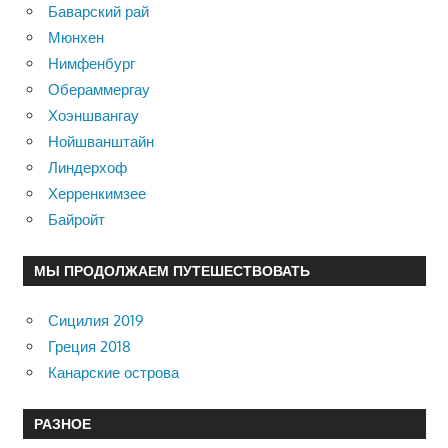
Баварский рай
Мюнхен
Нимфенбург
Обераммергау
Хоэншвангау
Нойшванштайн
Линдерхоф
Херренкимзее
Байройт
МЫ ПРОДОЛЖАЕМ ПУТЕШЕСТВОВАТЬ
Сицилия 2019
Греция 2018
Канарские острова
РАЗНОЕ