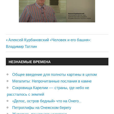
Previous
Алексей Курбановский «Человек и его башня»:
Навигация
Владимир Татлин
Post:
по
НЕЗНАЕМЫЕ ВРЕМЕНА
записям
Общее введение для полноты картины в целом
Мегалиты: Непрочитанные послания в камне
Сокровища Карелии — страны, где небо не
рассталось с землей
«Делос, остров бедный» что на Онего…
Петроглифы на Онежском берегу