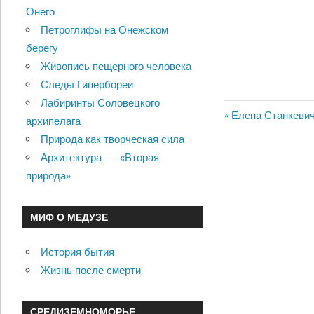
Онего…
Петроглифы на Онежском
берегу
Живопись пещерного человека
Следы Гипербореи
Лабиринты Соловецкого
Previous
Елена Станкевич
архипелага
Навигац
Post:
Природа как творческая сила
по
Архитектура — «Вторая
природа»
записям
МИФ О МЕДУЗЕ
История бытия
Жизнь после смерти
СРЕДИЗЕМНОМОРЬЕ