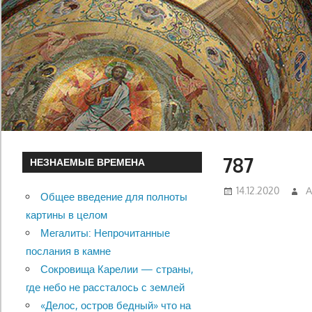
787
НЕЗНАЕМЫЕ ВРЕМЕНА
14.12.2020
А
Общее введение для полноты
картины в целом
Мегалиты: Непрочитанные
послания в камне
Сокровища Карелии — страны,
где небо не рассталось с землей
«Делос, остров бедный» что на