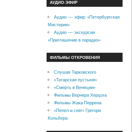
АУДИО-ЭФИР
Аудио — эфир: «Петербургская
Мистерия»
Аудио — экскурсии
«Приглашение в парадиз»
ФИЛЬМЫ ОТКРОВЕНИЯ
Слушая Тарковского
«Татарская пустыня»
«Смерть в Венеции»
Фильмы Вернера Херцога
Фильмы Жака Перрена
«Пепел и снег» Грегори
Кольбера