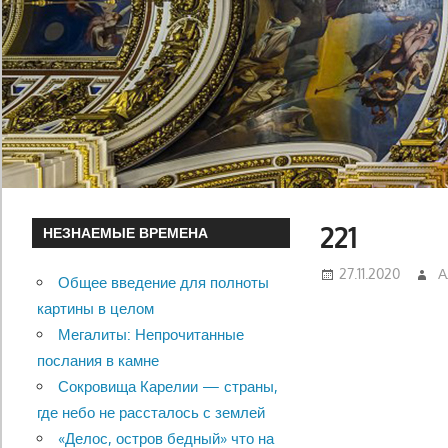
221
НЕЗНАЕМЫЕ ВРЕМЕНА
27.11.2020
А
Общее введение для полноты
картины в целом
Мегалиты: Непрочитанные
послания в камне
Сокровища Карелии — страны,
где небо не рассталось с землей
«Делос, остров бедный» что на