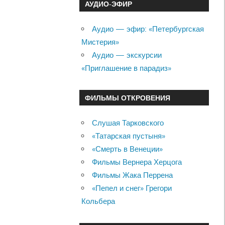
АУДИО-ЭФИР
Аудио — эфир: «Петербургская
Мистерия»
Аудио — экскурсии
«Приглашение в парадиз»
ФИЛЬМЫ ОТКРОВЕНИЯ
Слушая Тарковского
«Татарская пустыня»
«Смерть в Венеции»
Фильмы Вернера Херцога
Фильмы Жака Перрена
«Пепел и снег» Грегори
Кольбера