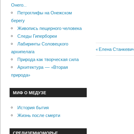
Онего…
Петроглифы на Онежском
берегу
Живопись пещерного человека
Следы Гипербореи
Лабиринты Соловецкого
Previous
Елена Станкевич
архипелага
Навигац
Post:
Природа как творческая сила
по
Архитектура — «Вторая
природа»
записям
МИФ О МЕДУЗЕ
История бытия
Жизнь после смерти
СРЕДИЗЕМНОМОРЬЕ