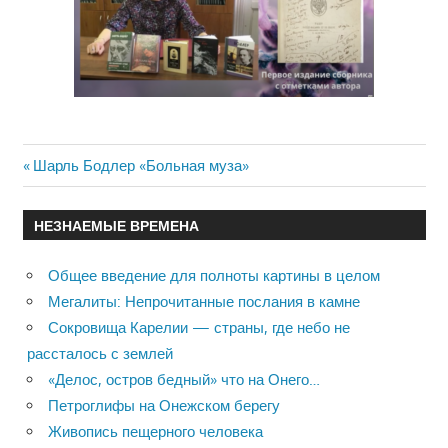
Previous
Шарль Бодлер «Больная муза»
Навигация
Post:
по
НЕЗНАЕМЫЕ ВРЕМЕНА
записям
Общее введение для полноты картины в целом
Мегалиты: Непрочитанные послания в камне
Сокровища Карелии — страны, где небо не
рассталось с землей
«Делос, остров бедный» что на Онего…
Петроглифы на Онежском берегу
Живопись пещерного человека