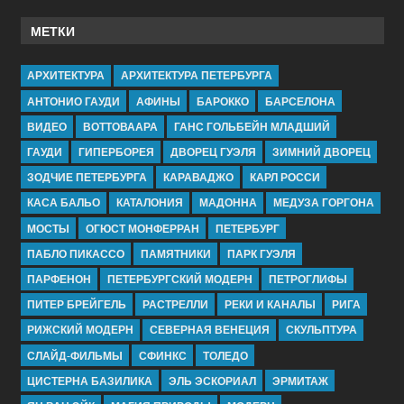
МЕТКИ
АРХИТЕКТУРА
АРХИТЕКТУРА ПЕТЕРБУРГА
АНТОНИО ГАУДИ
АФИНЫ
БАРОККО
БАРСЕЛОНА
ВИДЕО
ВОТТОВААРА
ГАНС ГОЛЬБЕЙН МЛАДШИЙ
ГАУДИ
ГИПЕРБОРЕЯ
ДВОРЕЦ ГУЭЛЯ
ЗИМНИЙ ДВОРЕЦ
ЗОДЧИЕ ПЕТЕРБУРГА
КАРАВАДЖО
КАРЛ РОССИ
КАСА БАЛЬО
КАТАЛОНИЯ
МАДОННА
МЕДУЗА ГОРГОНА
МОСТЫ
ОГЮСТ МОНФЕРРАН
ПЕТЕРБУРГ
ПАБЛО ПИКАССО
ПАМЯТНИКИ
ПАРК ГУЭЛЯ
ПАРФЕНОН
ПЕТЕРБУРГСКИЙ МОДЕРН
ПЕТРОГЛИФЫ
ПИТЕР БРЕЙГЕЛЬ
РАСТРЕЛЛИ
РЕКИ И КАНАЛЫ
РИГА
РИЖСКИЙ МОДЕРН
СЕВЕРНАЯ ВЕНЕЦИЯ
СКУЛЬПТУРА
СЛАЙД-ФИЛЬМЫ
СФИНКС
ТОЛЕДО
ЦИСТЕРНА БАЗИЛИКА
ЭЛЬ ЭСКОРИАЛ
ЭРМИТАЖ