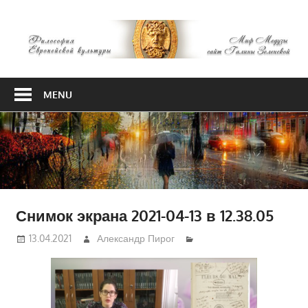
Skip
М
to
content
М
Философия
Европейской
MENU
культуры
Снимок экрана 2021-04-13 в 12.38.05
13.04.2021
Александр Пирог