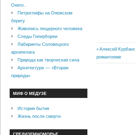
Онего…
Петроглифы на Онежском
берегу
Живопись пещерного человека
Следы Гипербореи
Лабиринты Соловецкого
Previous
Алексей Курбано
архипелага
Навигац
романтизме
Post:
Природа как творческая сила
по
Архитектура — «Вторая
природа»
записям
МИФ О МЕДУЗЕ
История бытия
Жизнь после смерти
СРЕДИЗЕМНОМОРЬЕ