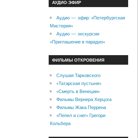
АУДИО-ЭФИР
Аудио — эфир: «Петербургская
Мистерия»
Аудио — экскурсии
«Приглашение в парадиз»
ФИЛЬМЫ ОТКРОВЕНИЯ
Слушая Тарковского
«Татарская пустыня»
«Смерть в Венеции»
Фильмы Вернера Херцога
Фильмы Жака Перрена
«Пепел и снег» Грегори
Кольбера