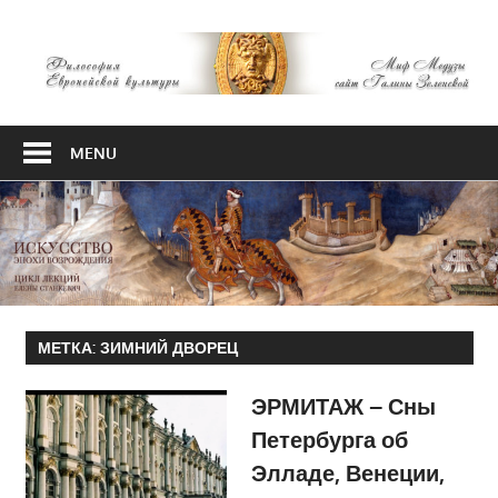
Skip
М
to
content
М
Философия
Европейской
MENU
культуры
МЕТКА:
ЗИМНИЙ ДВОРЕЦ
ЭРМИТАЖ – Сны
Петербурга об
Элладе, Венеции,