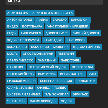
МЕТКИ
АРХИТЕКТУРА
АРХИТЕКТУРА ПЕТЕРБУРГА
АНТОНИО ГАУДИ
АФИНЫ
БАРОККО
БАРСЕЛОНА
ВИДЕО
ВОТТОВААРА
ГАНС ГОЛЬБЕЙН МЛАДШИЙ
ГАУДИ
ГИПЕРБОРЕЯ
ДВОРЕЦ ГУЭЛЯ
ЗИМНИЙ ДВОРЕЦ
ЗОДЧИЕ ПЕТЕРБУРГА
КАРАВАДЖО
КАРЛ РОССИ
КАСА БАЛЬО
КАТАЛОНИЯ
МАДОННА
МЕДУЗА ГОРГОНА
МОСТЫ
ОГЮСТ МОНФЕРРАН
ПЕТЕРБУРГ
ПАБЛО ПИКАССО
ПАМЯТНИКИ
ПАРК ГУЭЛЯ
ПАРФЕНОН
ПЕТЕРБУРГСКИЙ МОДЕРН
ПЕТРОГЛИФЫ
ПИТЕР БРЕЙГЕЛЬ
РАСТРЕЛЛИ
РЕКИ И КАНАЛЫ
РИГА
РИЖСКИЙ МОДЕРН
СЕВЕРНАЯ ВЕНЕЦИЯ
СКУЛЬПТУРА
СЛАЙД-ФИЛЬМЫ
СФИНКС
ТОЛЕДО
ЦИСТЕРНА БАЗИЛИКА
ЭЛЬ ЭСКОРИАЛ
ЭРМИТАЖ
ЯН ВАН ЭЙК
МАГИЯ ПРИРОДЫ
МОДЕРН