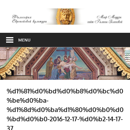
Skip
М
to
content
М
Философия
Европейской
MENU
культуры
%d1%81%d0%bd%d0%b8%d0%bc%d0
%be%d0%ba-
%d1%8d%d0%ba%d1%80%d0%b0%d0
%bd%d0%b0-2016-12-17-%d0%b2-14-17-
37