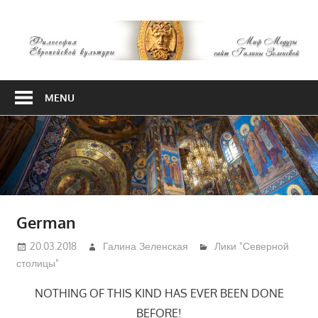
Skip
М
to
content
М
Философия
Европейской
MENU
культуры
German
20.03.2018
Галина Зеленская
Лики "Северной
столицы"
NOTHING OF THIS KIND HAS EVER BEEN DONE
BEFORE!