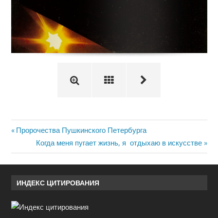
Previous
Пророчества Пушкинского Петербурга
Навигация
Post:
Next
Когда меня пугает жизнь, я отдыхаю в искусстве
Post:
по
записям
ИНДЕКС ЦИТИРОВАНИЯ