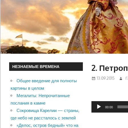
2. Петро
НЕЗНАЕМЫЕ ВРЕМЕНА
13.09.2015
Г
Общее введение для полноты
картины в целом
Мегалиты: Непрочитанные
послания в камне
Аудиоплеер
00:00
Сокровища Карелии — страны,
где небо не рассталось с землей
«Делос, остров бедный» что на