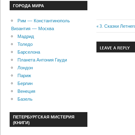
ГОРОДА МИРА
Рим — Константинополь
Previous
3. Сказки Летнег
Византия — Москва
Навигац
Post:
Мадрид
по
Толедо
LEAVE A REPLY
Барселона
записям
Планета Антония Гауди
Лондон
Париж
Берлин
Венеция
Базель
ПЕТЕРБУРГСКАЯ МИСТЕРИЯ
(КНИГИ)