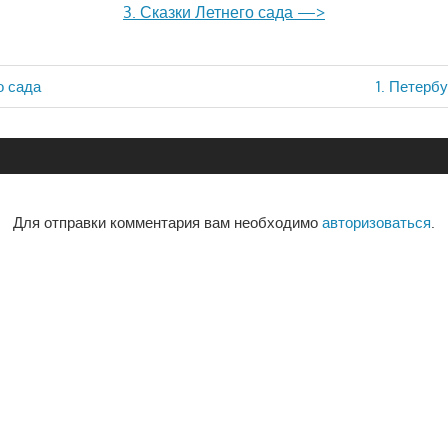
3. Сказки Летнего сада —>
о сада
Next
1. Петерб
ия
Post:
Для отправки комментария вам необходимо
авторизоваться
.