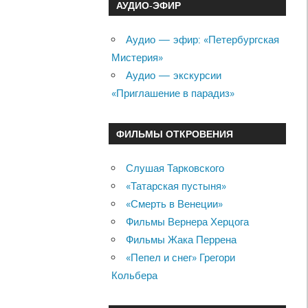
АУДИО-ЭФИР
Аудио — эфир: «Петербургская
Мистерия»
Аудио — экскурсии
«Приглашение в парадиз»
ФИЛЬМЫ ОТКРОВЕНИЯ
Слушая Тарковского
«Татарская пустыня»
«Смерть в Венеции»
Фильмы Вернера Херцога
Фильмы Жака Перрена
«Пепел и снег» Грегори
Кольбера