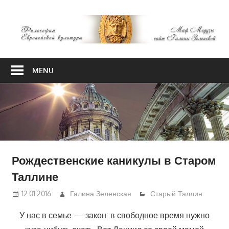
Skip
М
to
content
М
Философия
Европейской
MENU
культуры
Рождественские каникулы в Старом
Таллине
12.01.2016
Галина Зеленская
Старый Таллин
У нас в семье — закон: в свободное время нужно