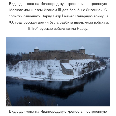
Вид с донжона на Ивангородскую крепость, построенную
Московским князем Иваном III для борьбы с Ливонией. С
попытки отвоевать Нарву Пётр I начал Северную войну. В
1700 году русская армия была разбита шведскими войскам.
В 1704 русские войска взяли Нарву.
Вид с донжона на Ивангородскую крепость, построенную