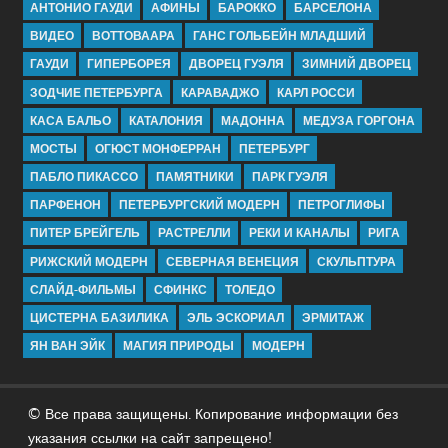
АНТОНИО ГАУДИ
АФИНЫ
БАРОККО
БАРСЕЛОНА
ВИДЕО
ВОТТОВААРА
ГАНС ГОЛЬБЕЙН МЛАДШИЙ
ГАУДИ
ГИПЕРБОРЕЯ
ДВОРЕЦ ГУЭЛЯ
ЗИМНИЙ ДВОРЕЦ
ЗОДЧИЕ ПЕТЕРБУРГА
КАРАВАДЖО
КАРЛ РОССИ
КАСА БАЛЬО
КАТАЛОНИЯ
МАДОННА
МЕДУЗА ГОРГОНА
МОСТЫ
ОГЮСТ МОНФЕРРАН
ПЕТЕРБУРГ
ПАБЛО ПИКАССО
ПАМЯТНИКИ
ПАРК ГУЭЛЯ
ПАРФЕНОН
ПЕТЕРБУРГСКИЙ МОДЕРН
ПЕТРОГЛИФЫ
ПИТЕР БРЕЙГЕЛЬ
РАСТРЕЛЛИ
РЕКИ И КАНАЛЫ
РИГА
РИЖСКИЙ МОДЕРН
СЕВЕРНАЯ ВЕНЕЦИЯ
СКУЛЬПТУРА
СЛАЙД-ФИЛЬМЫ
СФИНКС
ТОЛЕДО
ЦИСТЕРНА БАЗИЛИКА
ЭЛЬ ЭСКОРИАЛ
ЭРМИТАЖ
ЯН ВАН ЭЙК
МАГИЯ ПРИРОДЫ
МОДЕРН
© Все права защищены. Копирование информации без
указания ссылки на сайт запрещено!