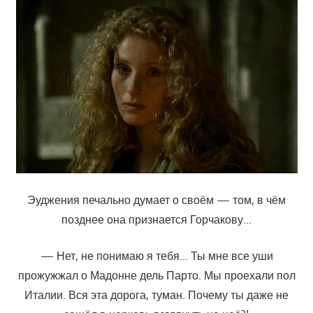
Эуджения печально думает о своём — том, в чём
позднее она признается Горчакову…
— Нет, не понимаю я тебя… Ты мне все уши
прожужжал о Мадонне дель Парто. Мы проехали пол
Италии. Вся эта дорога, туман. Почему ты даже не