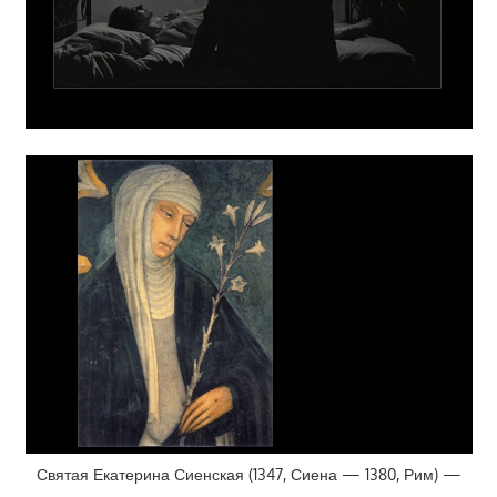
Святая Екатерина Сиенская (1347, Сиена — 1380, Рим) —