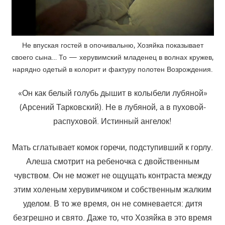
Не впуская гостей в опочивальню, Хозяйка показывает
своего сына… То — херувимский младенец в волнах кружев,
нарядно одетый в колорит и фактуру полотен Возрождения.
«Он как белый голубь дышит в колыбели лубяной»
(Арсений Тарковский). Не в лубяной, а в пуховой-
распуховой. Истинный ангелок!
Мать сглатывает комок горечи, подступивший к горлу.
Алеша смотрит на ребеночка с двойственным
чувством. Он не может не ощущать контраста между
этим холеным херувимчиком и собственным жалким
уделом. В то же время, он не сомневается: дитя
безгрешно и свято. Даже то, что Хозяйка в это время