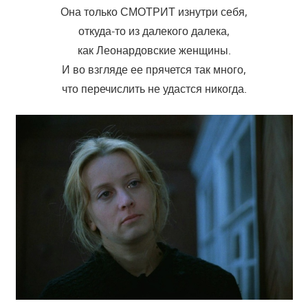
Она только СМОТРИТ изнутри себя,
откуда-то из далекого далека,
как Леонардовские женщины.
И во взгляде ее прячется так много,
что перечислить не удастся никогда.