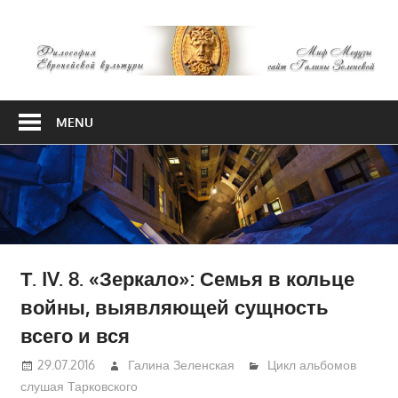
Skip
М
to
content
М
Философия
Европейской
MENU
культуры
Т. IV. 8. «Зеркало»: Семья в кольце
войны, выявляющей сущность
всего и вся
29.07.2016
Галина Зеленская
Цикл альбомов
слушая Тарковского