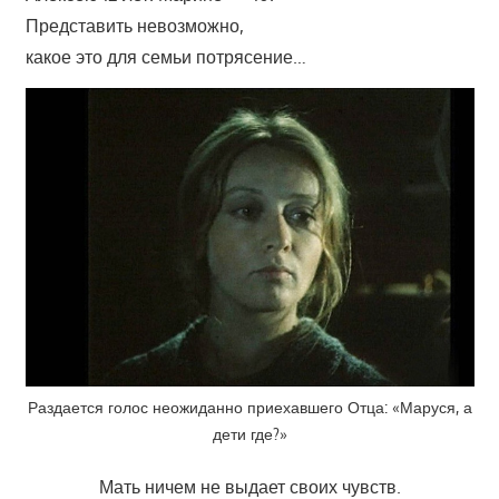
Представить невозможно,
какое это для семьи потрясение…
Раздается голос неожиданно приехавшего Отца: «Маруся, а
дети где?»
Мать ничем не выдает своих чувств.