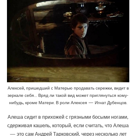
Алексей, пришедший с Матерью продавать сережки, видит в
зеркале себя… Вряд ли такой вид может приглянуться кому-
нибудь, кроме Матери. В роли Алексея — Игнат Дубенцов.
Алеша сидит в прихожей с грязными босыми ногами,
сдерживая кашель, который, если считать, что Алеша
— это сам Андрей Тарковский, через несколько лет