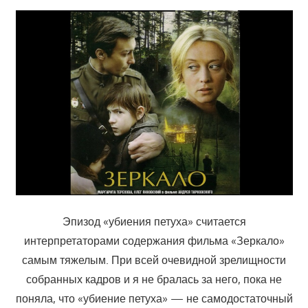
Эпизод «убиения петуха» считается
интерпретаторами содержания фильма «Зеркало»
самым тяжелым. При всей очевидной зрелищности
собранных кадров и я не бралась за него, пока не
поняла, что «убиение петуха» — не самодостаточный