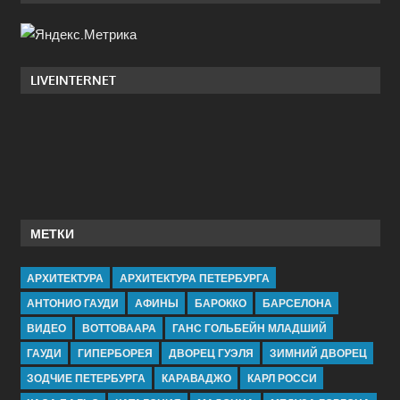
LIVEINTERNET
МЕТКИ
АРХИТЕКТУРА
АРХИТЕКТУРА ПЕТЕРБУРГА
АНТОНИО ГАУДИ
АФИНЫ
БАРОККО
БАРСЕЛОНА
ВИДЕО
ВОТТОВААРА
ГАНС ГОЛЬБЕЙН МЛАДШИЙ
ГАУДИ
ГИПЕРБОРЕЯ
ДВОРЕЦ ГУЭЛЯ
ЗИМНИЙ ДВОРЕЦ
ЗОДЧИЕ ПЕТЕРБУРГА
КАРАВАДЖО
КАРЛ РОССИ