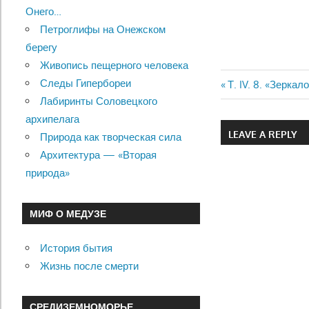
Онего…
Петроглифы на Онежском
берегу
Живопись пещерного человека
Следы Гипербореи
Previous
Т. IV. 8. «Зерка
Навигац
Лабиринты Соловецкого
Post:
архипелага
по
LEAVE A REPLY
Природа как творческая сила
записям
Архитектура — «Вторая
природа»
МИФ О МЕДУЗЕ
История бытия
Жизнь после смерти
СРЕДИЗЕМНОМОРЬЕ