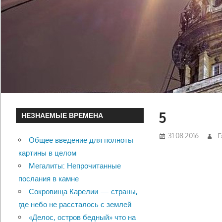
5
НЕЗНАЕМЫЕ ВРЕМЕНА
31.08.2016
Г
Общее введение для полноты
картины в целом
Мегалиты: Непрочитанные
послания в камне
Сокровища Карелии — страны,
где небо не рассталось с землей
«Делос, остров бедный» что на