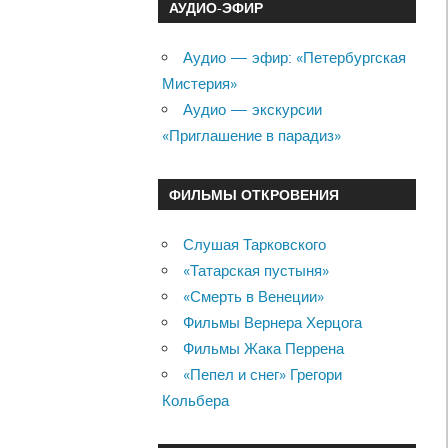
АУДИО-ЭФИР
Аудио — эфир: «Петербургская
Мистерия»
Аудио — экскурсии
«Приглашение в парадиз»
ФИЛЬМЫ ОТКРОВЕНИЯ
Слушая Тарковского
«Татарская пустыня»
«Смерть в Венеции»
Фильмы Вернера Херцога
Фильмы Жака Перрена
«Пепел и снег» Грегори
Кольбера