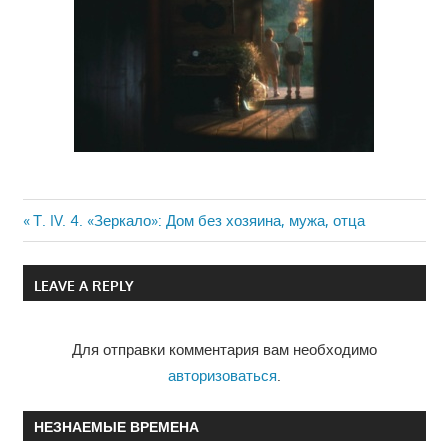
Previous
Т. IV. 4. «Зеркало»: Дом без хозяина, мужа, отца
Навигация
Post:
по
LEAVE A REPLY
записям
Для отправки комментария вам необходимо
авторизоваться
.
НЕЗНАЕМЫЕ ВРЕМЕНА