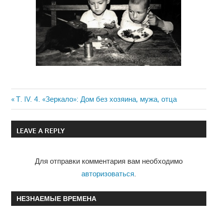
Previous
Т. IV. 4. «Зеркало»: Дом без хозяина, мужа, отца
Навигация
Post:
по
LEAVE A REPLY
записям
Для отправки комментария вам необходимо
авторизоваться
.
НЕЗНАЕМЫЕ ВРЕМЕНА