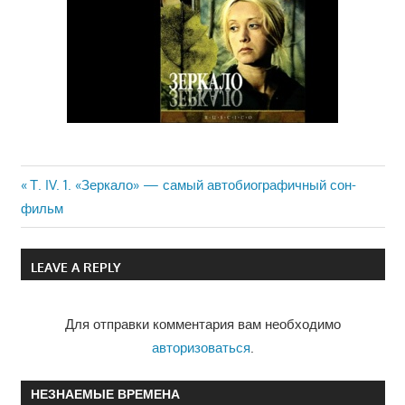
Previous
Т. IV. 1. «Зеркало» — самый автобиографичный сон-
Навигация
фильм
Post:
по
LEAVE A REPLY
записям
Для отправки комментария вам необходимо
авторизоваться
.
НЕЗНАЕМЫЕ ВРЕМЕНА