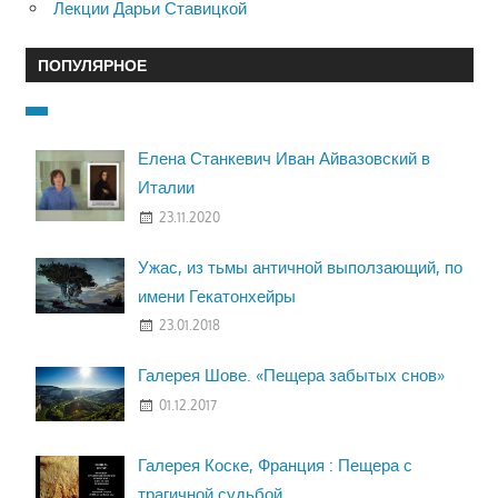
Лекции Дарьи Ставицкой
ПОПУЛЯРНОЕ
Елена Станкевич Иван Айвазовский в
Италии
23.11.2020
Ужас, из тьмы античной выползающий, по
имени Гекатонхейры
23.01.2018
Галерея Шове. «Пещера забытых снов»
01.12.2017
Галерея Коске, Франция : Пещера с
трагичной судьбой