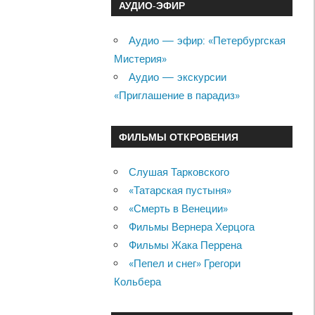
АУДИО-ЭФИР
Аудио — эфир: «Петербургская
Мистерия»
Аудио — экскурсии
«Приглашение в парадиз»
ФИЛЬМЫ ОТКРОВЕНИЯ
Слушая Тарковского
«Татарская пустыня»
«Смерть в Венеции»
Фильмы Вернера Херцога
Фильмы Жака Перрена
«Пепел и снег» Грегори
Кольбера