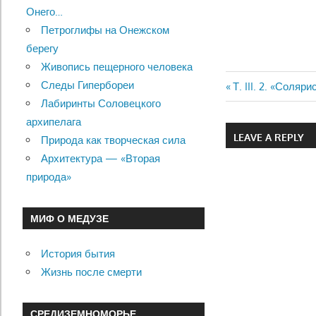
Онего…
Петроглифы на Онежском
берегу
Живопись пещерного человека
Следы Гипербореи
Previous
Т. III. 2. «Соля
Навигац
Лабиринты Соловецкого
Post:
архипелага
по
LEAVE A REPLY
Природа как творческая сила
записям
Архитектура — «Вторая
природа»
МИФ О МЕДУЗЕ
История бытия
Жизнь после смерти
СРЕДИЗЕМНОМОРЬЕ