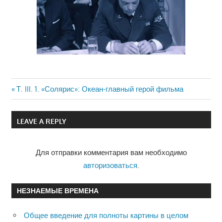
Previous
Т. III. 1. «Солярис»: Океан-главный герой фильма
Навигация
Post:
по
LEAVE A REPLY
записям
Для отправки комментария вам необходимо
авторизоваться
.
НЕЗНАЕМЫЕ ВРЕМЕНА
Общее введение для полноты картины в целом