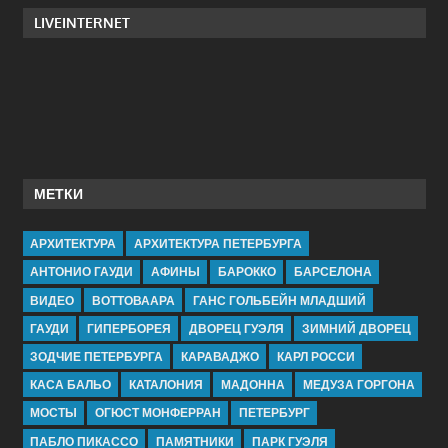
LIVEINTERNET
МЕТКИ
АРХИТЕКТУРА
АРХИТЕКТУРА ПЕТЕРБУРГА
АНТОНИО ГАУДИ
АФИНЫ
БАРОККО
БАРСЕЛОНА
ВИДЕО
ВОТТОВААРА
ГАНС ГОЛЬБЕЙН МЛАДШИЙ
ГАУДИ
ГИПЕРБОРЕЯ
ДВОРЕЦ ГУЭЛЯ
ЗИМНИЙ ДВОРЕЦ
ЗОДЧИЕ ПЕТЕРБУРГА
КАРАВАДЖО
КАРЛ РОССИ
КАСА БАЛЬО
КАТАЛОНИЯ
МАДОННА
МЕДУЗА ГОРГОНА
МОСТЫ
ОГЮСТ МОНФЕРРАН
ПЕТЕРБУРГ
ПАБЛО ПИКАССО
ПАМЯТНИКИ
ПАРК ГУЭЛЯ