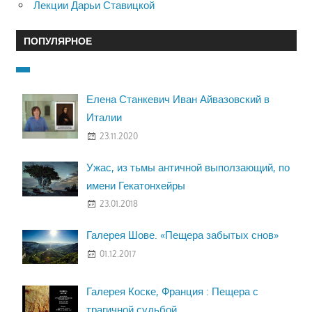
Лекции Дарьи Ставицкой
ПОПУЛЯРНОЕ
Елена Станкевич Иван Айвазовский в
Италии
23.11.2020
Ужас, из тьмы античной выползающий, по
имени Гекатонхейры
23.01.2018
Галерея Шове. «Пещера забытых снов»
01.12.2017
Галерея Коске, Франция : Пещера с
трагичной судьбой