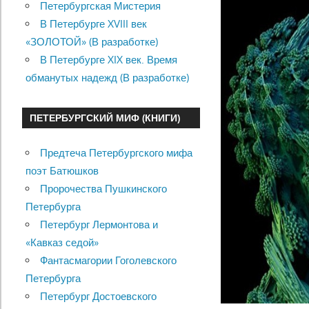
Петербургская Мистерия
В Петербурге XVIII век
«ЗОЛОТОЙ» (В разработке)
В Петербурге XIX век. Время
обманутых надежд (В разработке)
ПЕТЕРБУРГСКИЙ МИФ (КНИГИ)
Предтеча Петербургского мифа
поэт Батюшков
Пророчества Пушкинского
Петербурга
Петербург Лермонтова и
«Кавказ седой»
Фантасмагории Гоголевского
Петербурга
Петербург Достоевского