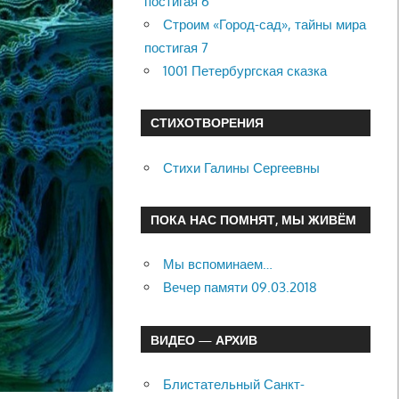
постигая 6
Строим «Город-сад», тайны мира
постигая 7
1001 Петербургская сказка
СТИХОТВОРЕНИЯ
Стихи Галины Сергеевны
ПОКА НАС ПОМНЯТ, МЫ ЖИВЁМ
Мы вспоминаем…
Вечер памяти 09.03.2018
ВИДЕО — АРХИВ
Блистательный Санкт-