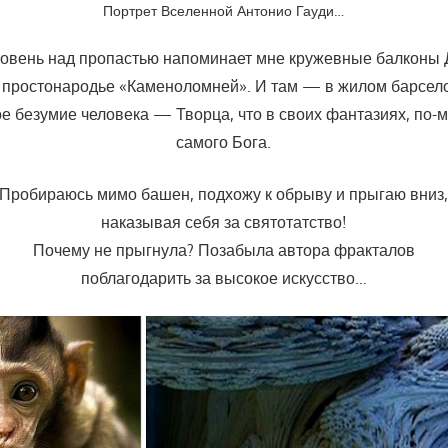
Портрет Вселенной Антонио Гауди…
ровень над пропастью напоминает мне кружевные балконы 
 простонародье «Каменоломней». И там — в жилом барсе
ое безумие человека — Творца, что в своих фантазиях, по-
самого Бога.
Пробираюсь мимо башен, подхожу к обрыву и прыгаю вниз
наказывая себя за святотатство!
Почему не прыгнула? Позабыла автора фракталов
поблагодарить за высокое искусство…