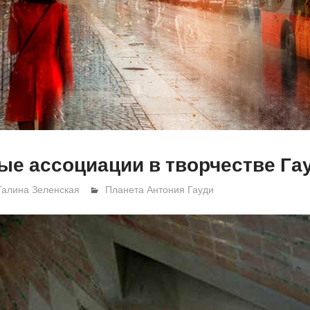
е ассоциации в творчестве Га
Галина Зеленская
Планета Антония Гауди