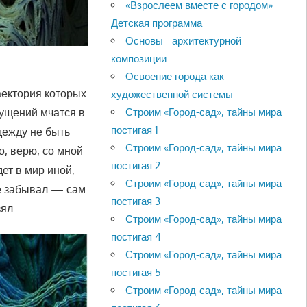
«Взрослеем вместе с городом»
Детская программа
Основы архитектурной
композиции
Освоение города как
аектория которых
художественной системы
ущений мчатся в
Строим «Город-сад», тайны мира
постигая 1
адежду не быть
Строим «Город-сад», тайны мира
, верю, со мной
постигая 2
ет в мир иной,
Строим «Город-сад», тайны мира
не забывал — сам
постигая 3
взял…
Строим «Город-сад», тайны мира
постигая 4
Строим «Город-сад», тайны мира
постигая 5
Строим «Город-сад», тайны мира