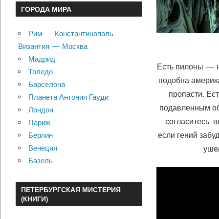
ГОРОДА МИРА
Рим — Константинополь
Византия — Москва
Мадрид
Есть пилоны — н
Толедо
подобна америк
Барселона
пропасти. Ест
Планета Антония Гауди
подавленным об
Лондон
согласитесь: 
Париж
если гений забу
Берлин
Венеция
ушел
Базель
ПЕТЕРБУРГСКАЯ МИСТЕРИЯ
(КНИГИ)