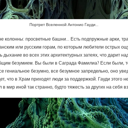
Портрет Вселенной Антонио Гауди…
е колонны: просветные башни… Есть подпружные арки, тр
анским или русским горам, по которым любители острых ощ
ь дыхание во всех этих архитектурных затеях, что дарит н
щим безумием. Вы были в Саграда Фамилиа? Если были, то
все гениальное безумно, все безумное запредельно, оно увед
дет, что в Храм приходят люди за поддержкой. Гауди этого 
 в мир иной так странно, будто тяжесть за других на себя 