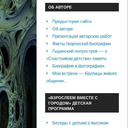
ОБ АВТОРЕ
Предыстория сайта
Об авторе
Презентация авторских работ
Факты творческой биографии
Гыданский полуостров — о
«Счастливом детстве» память
Биография в фотографиях
Мои встречи — Крупицы живого
общения…
«ВЗРОСЛЕЕМ ВМЕСТЕ С
ГОРОДОМ» ДЕТСКАЯ
ПРОГРАММА
Беседы с детьми о высоком