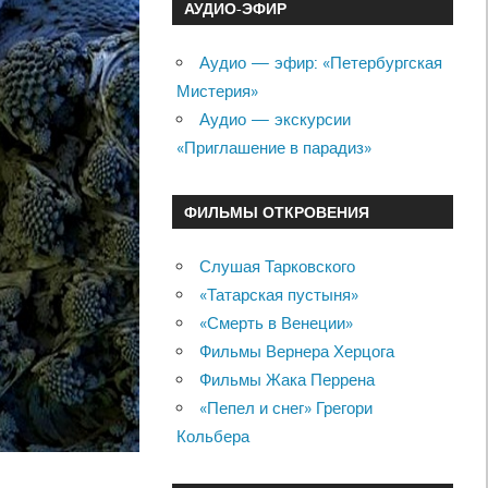
АУДИО-ЭФИР
Аудио — эфир: «Петербургская
Мистерия»
Аудио — экскурсии
«Приглашение в парадиз»
ФИЛЬМЫ ОТКРОВЕНИЯ
Слушая Тарковского
«Татарская пустыня»
«Смерть в Венеции»
Фильмы Вернера Херцога
Фильмы Жака Перрена
«Пепел и снег» Грегори
Кольбера