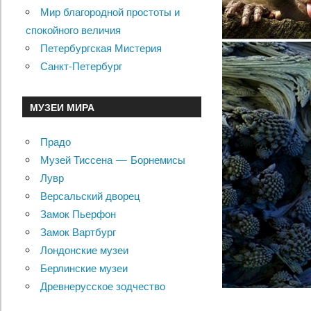
Мир благородной простоты и
спокойного величия
Петербургская Мистерия
Санкт-Петербург
МУЗЕИ МИРА
Прадо
Музей Тиссена — Борнемисы
Лувр
Версальский дворец
Замок Пьерфон
Замок Вартбург
Лондонские музеи
Берлинские музеи
Древнерусское зодчество