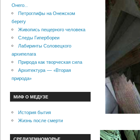
Онего…
Петроглифы на Онежском
берегу
Живопись пещерного человека
Следы Гипербореи
Лабиринты Соловецкого
архипелага
Природа как творческая сила
Архитектура — «Вторая
природа»
МИФ О МЕДУЗЕ
История бытия
Жизнь после смерти
СРЕДИЗЕМНОМОРЬЕ