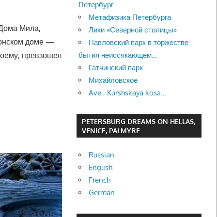
Петербург
Метафизика Петербурга
Дома Мила,
Лики «Северной столицы»
лонском доме —
Павловский парк в торжестве
бытия неиссякающем…
моему, превзошел
Гатчинский парк
Михайловское
Ave , Kurshskaya kosa…
,
PETERSBURG DREAMS ON HELLAS,
VENICE, PALMYRE
Russian
English
French
German