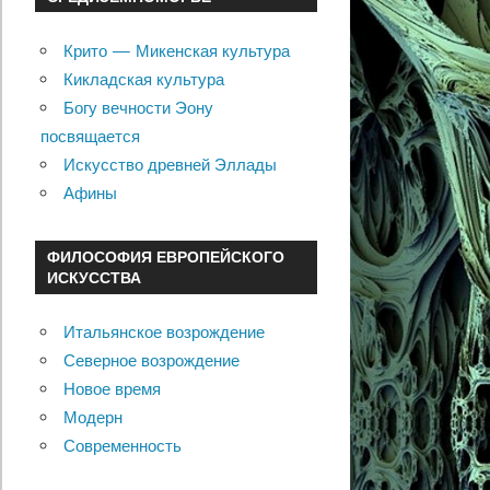
Крито — Микенская культура
Кикладская культура
Богу вечности Эону
посвящается
Искусство древней Эллады
Афины
ФИЛОСОФИЯ ЕВРОПЕЙСКОГО
ИСКУССТВА
Итальянское возрождение
Северное возрождение
Новое время
Модерн
Современность