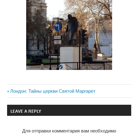
Previous
Лондон: Тайны церкви Святой Маргарет
Навигация
Post:
по
LEAVE A REPLY
записям
Для отправки комментария вам необходимо