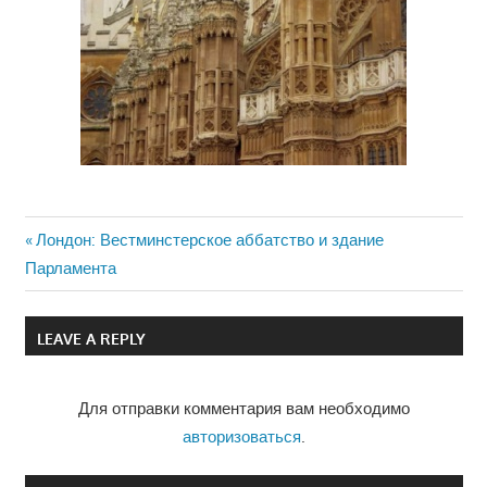
Previous
Лондон: Вестминстерское аббатство и здание
Навигация
Парламента
Post:
по
LEAVE A REPLY
записям
Для отправки комментария вам необходимо
авторизоваться
.