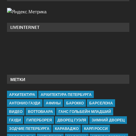
LIVEINTERNET
МЕТКИ
АРХИТЕКТУРА
АРХИТЕКТУРА ПЕТЕРБУРГА
АНТОНИО ГАУДИ
АФИНЫ
БАРОККО
БАРСЕЛОНА
ВИДЕО
ВОТТОВААРА
ГАНС ГОЛЬБЕЙН МЛАДШИЙ
ГАУДИ
ГИПЕРБОРЕЯ
ДВОРЕЦ ГУЭЛЯ
ЗИМНИЙ ДВОРЕЦ
ЗОДЧИЕ ПЕТЕРБУРГА
КАРАВАДЖО
КАРЛ РОССИ