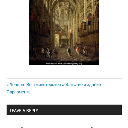
Previous
Лондон: Вестминстерское аббатство и здание
Навигация
Парламента
Post:
по
LEAVE A REPLY
записям