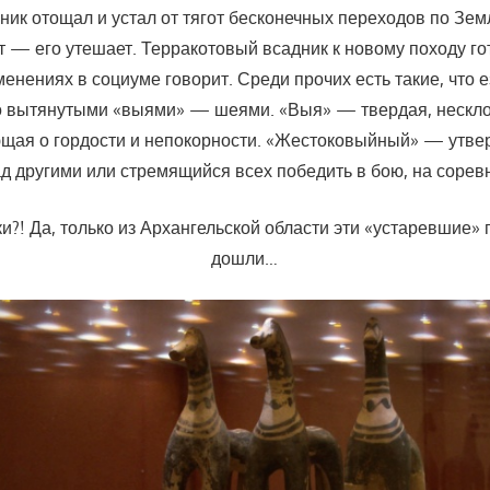
ник отощал и устал от тягот бесконечных переходов по Зем
т — его утешает. Терракотовый всадник к новому походу гот
енениях в социуме говорит. Среди прочих есть такие, что 
до вытянутыми «выями» — шеями. «Выя» — твердая, нескл
ющая о гордости и непокорности. «Жестоковыйный» — утв
ад другими или стремящийся всех победить в бою, на сорев
еки?! Да, только из Архангельской области эти «устаревшие» 
дошли…