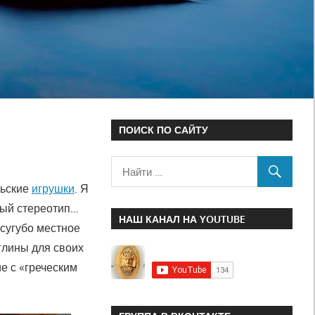
ПОИСК ПО САЙТУ
льские
игрушки
. Я
ный стереотип…
НАШ КАНАЛ НА YOUTUBE
сугубо местное
глины для своих
е с «греческим