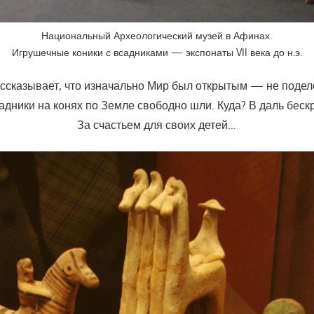
Национальный Археологический музей в Афинах.
Игрушечные коники с всадниками — экспонаты VII века до н.э.
ассказывает, что изначально Мир был открытым — не подел
адники на конях по Земле свободно шли. Куда? В даль беск
За счастьем для своих детей…