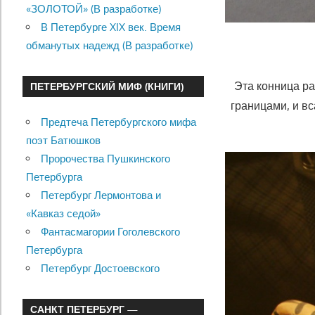
«ЗОЛОТОЙ» (В разработке)
В Петербурге XIX век. Время
обманутых надежд (В разработке)
Эта конница р
ПЕТЕРБУРГСКИЙ МИФ (КНИГИ)
границами, и вс
Предтеча Петербургского мифа
поэт Батюшков
Пророчества Пушкинского
Петербурга
Петербург Лермонтова и
«Кавказ седой»
Фантасмагории Гоголевского
Петербурга
Петербург Достоевского
САНКТ ПЕТЕРБУРГ —