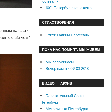
постигая 7
1001 Петербургская сказка
СТИХОТВОРЕНИЯ
енным на части
Стихи Галины Сергеевны
райнюю. За чем?
ПОКА НАС ПОМНЯТ, МЫ ЖИВЁМ
Мы вспоминаем…
Вечер памяти 09.03.2018
ВИДЕО — АРХИВ
Блистательный Санкт-
Петербург
Метафизика Петербурга