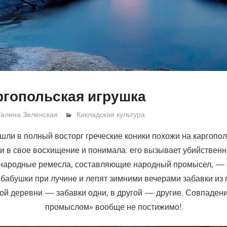
ргопольская игрушка
Галина Зеленская
Кикладская культура
шли в полный восторг греческие коники похожи на каргопо
и в свое восхищение и понимала: его вызывает убийствен
 народные ремесла, составляющие народный промысел, — 
 бабушки при лучине и лепят зимними вечерами забавки из 
ной деревни — забавки одни, в другой — другие. Совпадени
промыслом» вообще не постижимо!