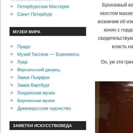
Бронзовый ко
Петербургская Мистерия
хвостом махае
Санкт-Петербург
возничим об изм
конях с гор
МУЗЕИ МИРА
свидетельству
власть н
Прадо
Музей Тиссена — Борнемисы
Ох, уж эти гр
Лувр
Версальский дворец
Замок Пьерфон
Замок Вартбург
Лондонские музеи
Берлинские музеи
Древнерусское зодчество
ЗАМЕТКИ ИСКУССТВОВЕДА