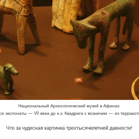
Национальный Археологический музей в Афинах.
се экспонаты — VII века до н.э. Квадрига с возничим — из терракот
Что за чудесная картинка трехтысячелетней давности!