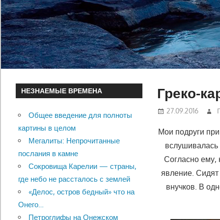
Греко-ка
НЕЗНАЕМЫЕ ВРЕМЕНА
27.09.2016
Общее введение для полноты
картины в целом
Мои подруги при
Мегалиты: Непрочитанные
вслушивалась 
послания в камне
Согласно ему,
Сокровища Карелии — страны,
явление. Сидят
где небо не рассталось с землей
внучков. В од
«Делос, остров бедный» что на
Онего…
Петроглифы на Онежском