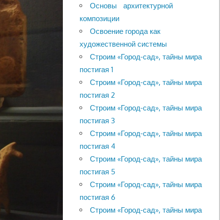
Основы архитектурной
композиции
Освоение города как
художественной системы
Строим «Город-сад», тайны мира
постигая 1
Строим «Город-сад», тайны мира
постигая 2
Строим «Город-сад», тайны мира
постигая 3
Строим «Город-сад», тайны мира
постигая 4
Строим «Город-сад», тайны мира
постигая 5
Строим «Город-сад», тайны мира
постигая 6
Строим «Город-сад», тайны мира