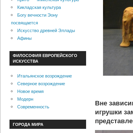
Кикладская культура
Богу вечности Эону
посвящается
Искусство древней Эллады
Афины
ФИЛОСОФИЯ ЕВРОПЕЙСКОГО
ИСКУССТВА
Итальянское возрождение
Северное возрождение
Новое время
Модерн
Вне зависим
Современность
игрушки за
представле
ГОРОДА МИРА