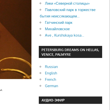
Лики «Северной столицы»
Павловский парк в торжестве
бытия неиссякающем…
Гатчинский парк
Михайловское
Ave , Kurshskaya kosa…
PETERSBURG DREAMS ON HELLAS,
VENICE, PALMYRE
Russian
English
French
German
ы.
АУДИО-ЭФИР