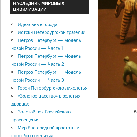
НАСЛЕДНИК МИРОВЫХ
ЦИВИЛИЗАЦИЙ
Идеальные города
Истоки Петербургской трагедии
Петров Петербург — Модель
новой России — Часть 1
Петров Петербург — Модель
новой России — Часть 2
Петров Петербург — Модель
новой России — Часть 3
Герои Петербургского лихолетья
«Золотое царство» в золотых
дворцах
В
Золотой век Российского
просвещения
Мир благородной простоты и
спокойного величия