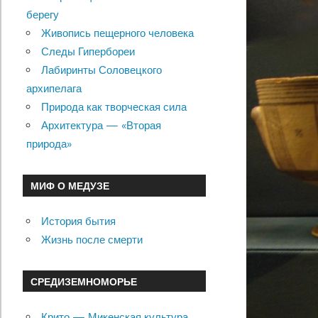
берегу
Живопись пещерного человека
Следы Гипербореи
Лабиринты Соловецкого
архипелага
Природа как творческая сила
Архитектура — «Вторая
природа»
МИФ О МЕДУЗЕ
История бытия
Жизнь после смерти
СРЕДИЗЕМНОМОРЬЕ
Крито — Микенская культура