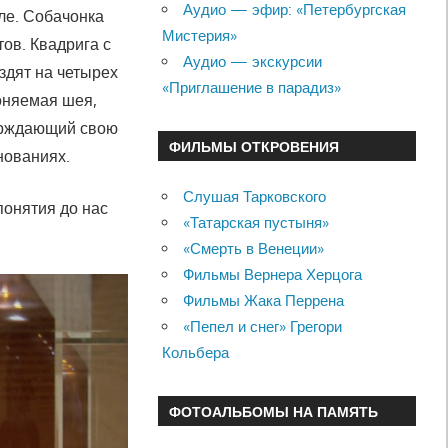
Аудио — эфир: «Петербургская
ле. Собачонка
Мистерия»
ов. Квадрига с
Аудио — экскурсии
ездят на четырех
«Приглашение в парадиз»
оняемая шея,
ерждающий свою
ФИЛЬМЫ ОТКРОВЕНИЯ
нованиях.
Слушая Тарковского
понятия до нас
«Татарская пустыня»
«Смерть в Венеции»
Фильмы Вернера Херцога
Фильмы Жака Перрена
«Пепел и снег» Грегори
Кольбера
ФОТОАЛЬБОМЫ НА ПАМЯТЬ