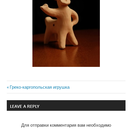
Previous
Греко-каргопольская игрушка
Навигация
Post:
по
LEAVE A REPLY
записям
Для отправки комментария вам необходимо