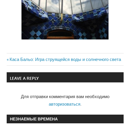
Previous
Каса Бальо: Игра струящейся воды и солнечного света
Навигация
Post:
по
LEAVE A REPLY
записям
Для отправки комментария вам необходимо
авторизоваться
.
НЕЗНАЕМЫЕ ВРЕМЕНА