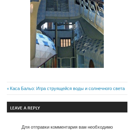
Previous
Каса Бальо: Игра струящейся воды и солнечного света
Навигация
Post:
по
LEAVE A REPLY
записям
Для отправки комментария вам необходимо