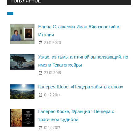
ПОПУЛЯРНОЕ
Елена Станкевич Иван Айвазовский в
Италии
23.11.2020
Ужас, из тьмы античной выползающий, по
имени Гекатонхейры
23.01.2018
Галерея Шове. «Пещера забытых снов»
01.12.2017
Галерея Коске, Франция : Пещера с
трагичной судьбой
01.12.2017