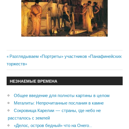
Previous
Разглядываем «Портреты» участников «Панафинейских
Навигация
торжеств»
Post:
по
НЕЗНАЕМЫЕ ВРЕМЕНА
записям
Общее введение для полноты картины в целом
Мегалиты: Непрочитанные послания в камне
Сокровища Карелии — страны, где небо не
рассталось с землей
«Делос, остров бедный» что на Онего…