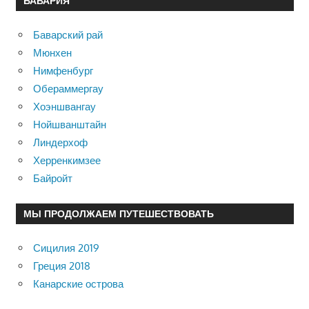
БАВАРИЯ
Баварский рай
Мюнхен
Нимфенбург
Обераммергау
Хоэншвангау
Нойшванштайн
Линдерхоф
Херренкимзее
Байройт
МЫ ПРОДОЛЖАЕМ ПУТЕШЕСТВОВАТЬ
Сицилия 2019
Греция 2018
Канарские острова