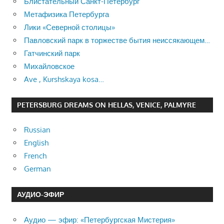
Блистательный Санкт-Петербург
Метафизика Петербурга
Лики «Северной столицы»
Павловский парк в торжестве бытия неиссякающем…
Гатчинский парк
Михайловское
Ave , Kurshskaya kosa…
PETERSBURG DREAMS ON HELLAS, VENICE, PALMYRE
Russian
English
French
German
АУДИО-ЭФИР
Аудио — эфир: «Петербургская Мистерия»