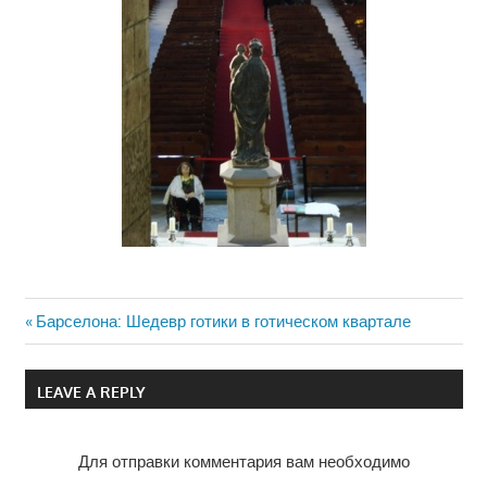
Previous
Барселона: Шедевр готики в готическом квартале
Навигация
Post:
по
LEAVE A REPLY
записям
Для отправки комментария вам необходимо