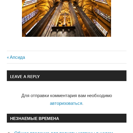
Previous
Апсида
Навигация
Post:
по
LEAVE A REPLY
записям
Для отправки комментария вам необходимо
авторизоваться
.
НЕЗНАЕМЫЕ ВРЕМЕНА