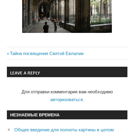
Previous
Тайна посвящения Святой Евлалии
Навигация
Post:
по
LEAVE A REPLY
записям
Для отправки комментария вам необходимо
авторизоваться
.
НЕЗНАЕМЫЕ ВРЕМЕНА
Общее введение для полноты картины в целом