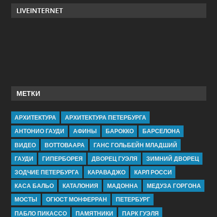
LIVEINTERNET
МЕТКИ
АРХИТЕКТУРА
АРХИТЕКТУРА ПЕТЕРБУРГА
АНТОНИО ГАУДИ
АФИНЫ
БАРОККО
БАРСЕЛОНА
ВИДЕО
ВОТТОВААРА
ГАНС ГОЛЬБЕЙН МЛАДШИЙ
ГАУДИ
ГИПЕРБОРЕЯ
ДВОРЕЦ ГУЭЛЯ
ЗИМНИЙ ДВОРЕЦ
ЗОДЧИЕ ПЕТЕРБУРГА
КАРАВАДЖО
КАРЛ РОССИ
КАСА БАЛЬО
КАТАЛОНИЯ
МАДОННА
МЕДУЗА ГОРГОНА
МОСТЫ
ОГЮСТ МОНФЕРРАН
ПЕТЕРБУРГ
ПАБЛО ПИКАССО
ПАМЯТНИКИ
ПАРК ГУЭЛЯ