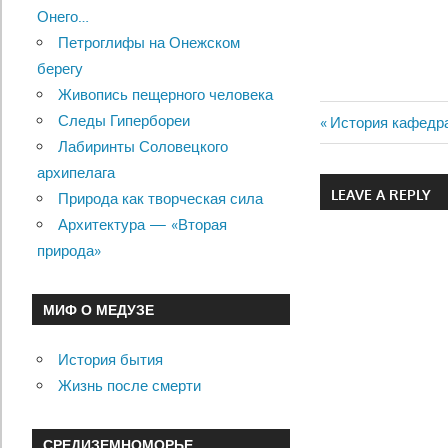
Онего…
Петроглифы на Онежском
берегу
Живопись пещерного человека
Следы Гипербореи
Previous
История кафедр
Навигац
Лабиринты Соловецкого
Post:
архипелага
по
LEAVE A REPLY
Природа как творческая сила
записям
Архитектура — «Вторая
природа»
МИФ О МЕДУЗЕ
История бытия
Жизнь после смерти
СРЕДИЗЕМНОМОРЬЕ