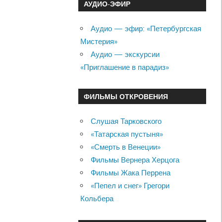
АУДИО-ЭФИР
Аудио — эфир: «Петербургская
Мистерия»
Аудио — экскурсии
«Приглашение в парадиз»
ФИЛЬМЫ ОТКРОВЕНИЯ
Слушая Тарковского
«Татарская пустыня»
«Смерть в Венеции»
Фильмы Вернера Херцога
Фильмы Жака Перрена
«Пепел и снег» Грегори
Кольбера