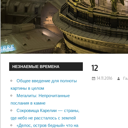
12
НЕЗНАЕМЫЕ ВРЕМЕНА
14.11.2016
Га
Общее введение для полноты
картины в целом
Мегалиты: Непрочитанные
послания в камне
Сокровища Карелии — страны,
где небо не рассталось с землей
«Делос, остров бедный» что на