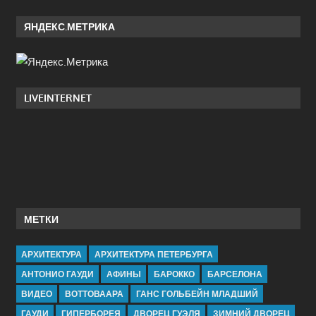
ЯНДЕКС.МЕТРИКА
LIVEINTERNET
МЕТКИ
АРХИТЕКТУРА
АРХИТЕКТУРА ПЕТЕРБУРГА
АНТОНИО ГАУДИ
АФИНЫ
БАРОККО
БАРСЕЛОНА
ВИДЕО
ВОТТОВААРА
ГАНС ГОЛЬБЕЙН МЛАДШИЙ
ГАУДИ
ГИПЕРБОРЕЯ
ДВОРЕЦ ГУЭЛЯ
ЗИМНИЙ ДВОРЕЦ