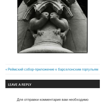
Previous
Реймский собор-приложение к барселонским горгульям
Навигация
Post:
по
LEAVE A REPLY
записям
Для отправки комментария вам необходимо