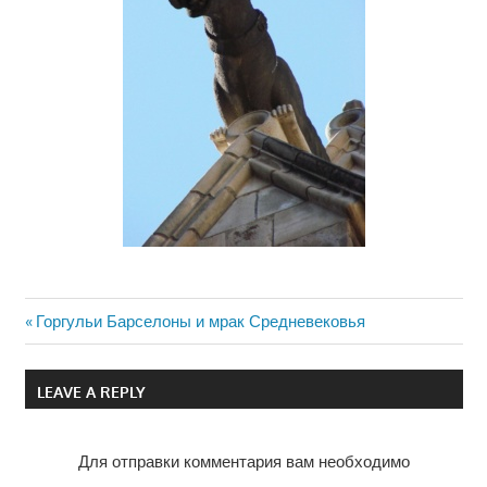
Previous
Горгульи Барселоны и мрак Средневековья
Навигация
Post:
по
LEAVE A REPLY
записям
Для отправки комментария вам необходимо