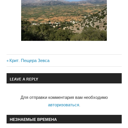
Previous
Крит. Пещера Зевса
Навигация
Post:
по
LEAVE A REPLY
записям
Для отправки комментария вам необходимо
авторизоваться
.
НЕЗНАЕМЫЕ ВРЕМЕНА