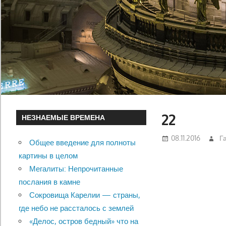
22
НЕЗНАЕМЫЕ ВРЕМЕНА
08.11.2016
Г
Общее введение для полноты
картины в целом
Мегалиты: Непрочитанные
послания в камне
Сокровища Карелии — страны,
где небо не рассталось с землей
«Делос, остров бедный» что на