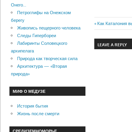
Онего…
Петроглифы на Онежском
берегу
Previous
Как Каталония в
Живопись пещерного человека
Навигац
Post:
Следы Гипербореи
по
Лабиринты Соловецкого
LEAVE A REPLY
архипелага
записям
Природа как творческая сила
Архитектура — «Вторая
природа»
МИФ О МЕДУЗЕ
История бытия
Жизнь после смерти
СРЕДИЗЕМНОМОРЬЕ