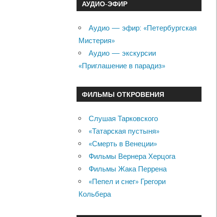
АУДИО-ЭФИР
Аудио — эфир: «Петербургская
Мистерия»
Аудио — экскурсии
«Приглашение в парадиз»
ФИЛЬМЫ ОТКРОВЕНИЯ
Слушая Тарковского
«Татарская пустыня»
«Смерть в Венеции»
Фильмы Вернера Херцога
Фильмы Жака Перрена
«Пепел и снег» Грегори
Кольбера