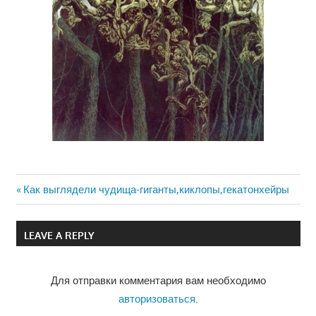
Previous
Как выглядели чудища-гиганты,киклопы,гекатонхейры
Навигация
Post:
по
LEAVE A REPLY
записям
Для отправки комментария вам необходимо
авторизоваться
.