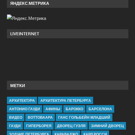
ЯНДЕКС.МЕТРИКА
LIVEINTERNET
МЕТКИ
АРХИТЕКТУРА
АРХИТЕКТУРА ПЕТЕРБУРГА
АНТОНИО ГАУДИ
АФИНЫ
БАРОККО
БАРСЕЛОНА
ВИДЕО
ВОТТОВААРА
ГАНС ГОЛЬБЕЙН МЛАДШИЙ
ГАУДИ
ГИПЕРБОРЕЯ
ДВОРЕЦ ГУЭЛЯ
ЗИМНИЙ ДВОРЕЦ
ЗОДЧИЕ ПЕТЕРБУРГА
КАРАВАДЖО
КАРЛ РОССИ