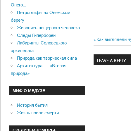
Онего…
Петроглифы на Онежском
берегу
Живопись пещерного человека
Следы Гипербореи
Previous
Как выглядели ч
Лабиринты Соловецкого
Навигац
Post:
архипелага
по
Природа как творческая сила
LEAVE A REPLY
Архитектура — «Вторая
записям
природа»
МИФ О МЕДУЗЕ
История бытия
Жизнь после смерти
СРЕДИЗЕМНОМОРЬЕ