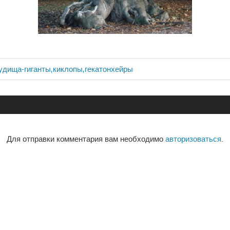
удища-гиганты,киклопы,гекатонхейры
ия
Для отправки комментария вам необходимо
авторизоваться
.