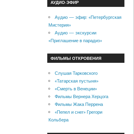
АУДИО-ЭФИР
Аудио — эфир: «Петербургская
Мистерия»
Аудио — экскурсии
«Приглашение в парадиз»
ФИЛЬМЫ ОТКРОВЕНИЯ
Слушая Тарковского
«Татарская пустыня»
«Смерть в Венеции»
Фильмы Вернера Херцога
Фильмы Жака Перрена
«Пепел и снег» Грегори
Кольбера