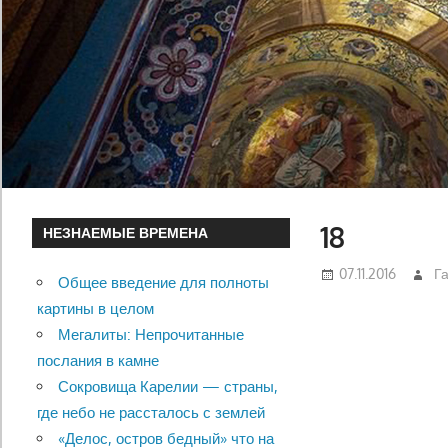
18
НЕЗНАЕМЫЕ ВРЕМЕНА
07.11.2016
Г
Общее введение для полноты
картины в целом
Мегалиты: Непрочитанные
послания в камне
Сокровища Карелии — страны,
где небо не рассталось с землей
«Делос, остров бедный» что на